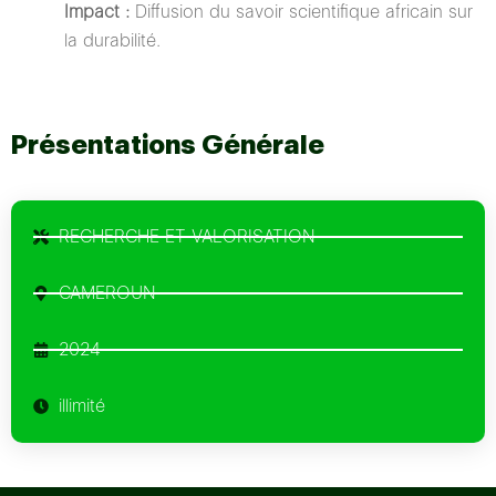
Impact :
Diffusion du savoir scientifique africain sur
la durabilité.
Présentations Générale
RECHERCHE ET VALORISATION
CAMEROUN
2024
illimité